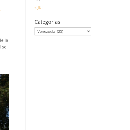
« Jul
e
Categorías
Categorías
de la
l se