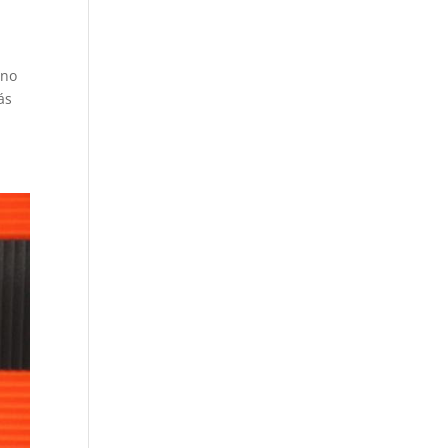
ano
ás