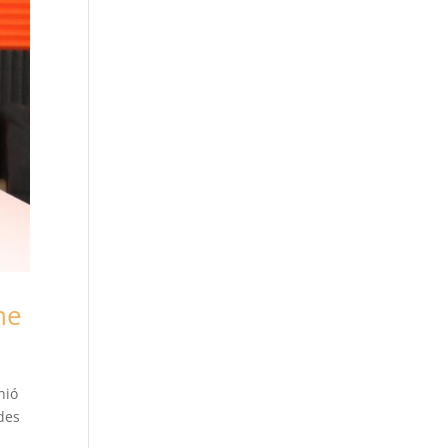
ne
nió
ades