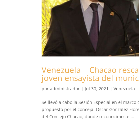
Venezuela | Chacao rescat
joven ensayista del munic
por
administrador
|
Jul 30, 2021
|
Venezuela
Se llevó a cabo la Sesión Especial en el marco
propuesto por el concejal Oscar González Flór
del Concejo Chacao, donde reconocimos el...