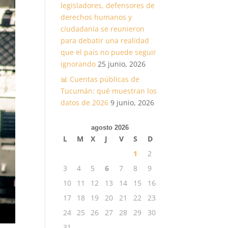
legisladores, defensores de
derechos humanos y
ciudadanía se reunieron
para debatir una realidad
que el país no puede seguir
ignorando
25 junio, 2026
📊 Cuentas públicas de
Tucumán: qué muestran los
datos de 2026
9 junio, 2026
agosto 2026
L
M
X
J
V
S
D
1
2
3
4
5
6
7
8
9
10
11
12
13
14
15
16
17
18
19
20
21
22
23
24
25
26
27
28
29
30
31