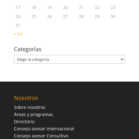
17
18
19
20
21
22
23
24
25
26
27
28
29
30
31
« Jul
Categorías
Categorías
Nosotros
Sobre nosotros
Áreas y programas
Directorio
Consejo asesor Internacional
Consejo asesor Consultivo