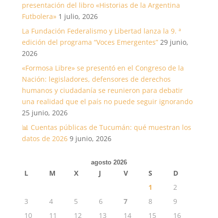
presentación del libro «Historias de la Argentina
Futbolera»
1 julio, 2026
La Fundación Federalismo y Libertad lanza la 9. ª
edición del programa “Voces Emergentes”
29 junio,
2026
«Formosa Libre» se presentó en el Congreso de la
Nación: legisladores, defensores de derechos
humanos y ciudadanía se reunieron para debatir
una realidad que el país no puede seguir ignorando
25 junio, 2026
📊 Cuentas públicas de Tucumán: qué muestran los
datos de 2026
9 junio, 2026
agosto 2026
L
M
X
J
V
S
D
1
2
3
4
5
6
7
8
9
10
11
12
13
14
15
16