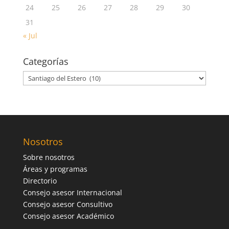
24
25
26
27
28
29
30
31
« Jul
Categorías
Categorías
Nosotros
Sobre nosotros
Áreas y programas
Directorio
Consejo asesor Internacional
Consejo asesor Consultivo
Consejo asesor Académico