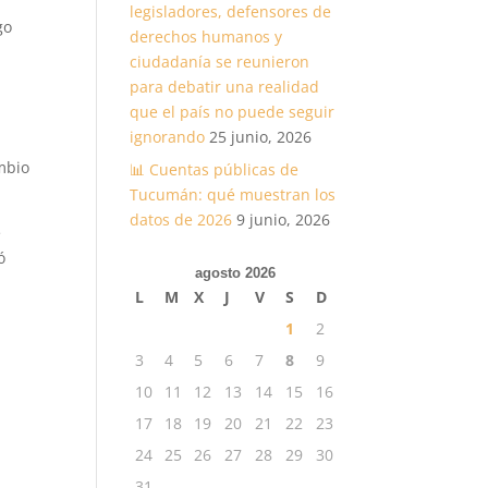
legisladores, defensores de
go
derechos humanos y
ciudadanía se reunieron
para debatir una realidad
que el país no puede seguir
ignorando
25 junio, 2026
mbio
📊 Cuentas públicas de
Tucumán: qué muestran los
datos de 2026
9 junio, 2026
e
ó
agosto 2026
L
M
X
J
V
S
D
1
2
3
4
5
6
7
8
9
10
11
12
13
14
15
16
17
18
19
20
21
22
23
24
25
26
27
28
29
30
31