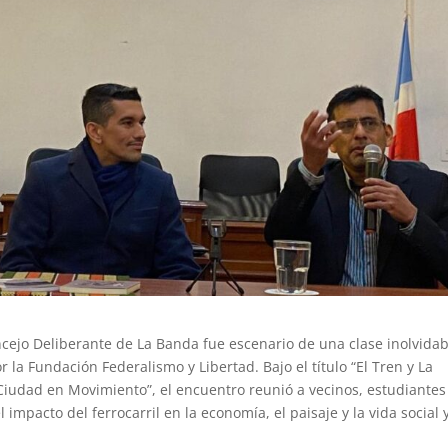
ncejo Deliberante de La Banda fue escenario de una clase inolvidab
r la Fundación Federalismo y Libertad. Bajo el título “El Tren y La
 Ciudad en Movimiento”, el encuentro reunió a vecinos, estudiantes
 impacto del ferrocarril en la economía, el paisaje y la vida social 