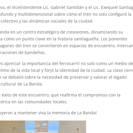
o, el Viceintendente Lic. Gabriel Santillán y el Lic. Exequiel Santia
rofundo y multidimensional sobre cómo el tren no solo configuró la
colectivo y las dinámicas sociales de la ciudad.
Banda en un centro estratégico de conexiones, dinamizando su
la como un punto clave en la historia santiagueña. Los ponentes
agones del tren se convirtieron en espacios de encuentro, interca
neraciones de bandeños.
tes apreciar la importancia del ferrocarril no solo como un medio d
mo de la vida local y forjó la identidad de la ciudad. La clase cerr
 se debatió sobre la necesidad de preservar y valorar el legado
 cultural de La Banda.
l éxito de este encuentro, que reafirma el compromiso con la
tórica en las comunidades locales.
ibuyeron a mantener viva la memoria de La Banda!