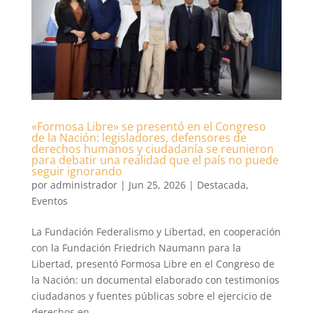
«Formosa Libre» se presentó en el Congreso
de la Nación: legisladores, defensores de
derechos humanos y ciudadanía se reunieron
para debatir una realidad que el país no puede
seguir ignorando
por
administrador
|
Jun 25, 2026
|
Destacada
,
Eventos
La Fundación Federalismo y Libertad, en cooperación
con la Fundación Friedrich Naumann para la
Libertad, presentó Formosa Libre en el Congreso de
la Nación: un documental elaborado con testimonios
ciudadanos y fuentes públicas sobre el ejercicio de
derechos en...