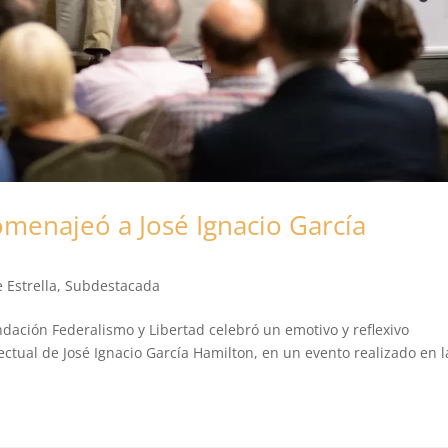
omenajeó a José Ignacio García
 Estrella
,
Subdestacada
undación Federalismo y Libertad celebró un emotivo y reflexivo
lectual de José Ignacio García Hamilton, en un evento realizado en l