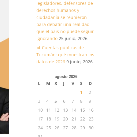
legisladores, defensores de
derechos humanos y
ciudadanía se reunieron
para debatir una realidad
que el país no puede seguir
ignorando
25 junio, 2026
📊 Cuentas públicas de
Tucumán: qué muestran los
datos de 2026
9 junio, 2026
agosto 2026
L
M
X
J
V
S
D
1
2
3
4
5
6
7
8
9
10
11
12
13
14
15
16
17
18
19
20
21
22
23
24
25
26
27
28
29
30
31