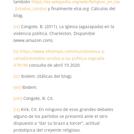
también
https://es.wikipedia.org/wiki/Religion_en_los
_Estados_Unidos
y finalmente
elca.org
. Cálculos del
blog.
[iv]
Congote, B. (2011). La Iglesia (agazapada) en la
violencia política. Charleston, Disponible
(www.amazon.com).
[v]
https://www.eltiempo.com/mundo/eeuu-y-
canada/estados-unidos-y-su-politica-sagrada-
478198
consulta de abril 19 2020.
[vi]
Ibidem. (itálicas del blog).
[vii]
Ibidem.
[viii]
Congote, B. Cit.
[ix]
Kirk, Cit. En ninguno de esos grandes debates
alguno de los partidos se presentó ante el otro
dispuesto a “dar su brazo a torcer”, actitud
prototípica del creyente religioso.