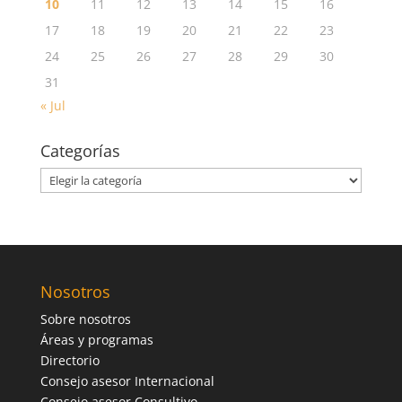
10
11
12
13
14
15
16
17
18
19
20
21
22
23
24
25
26
27
28
29
30
31
« Jul
Categorías
Categorías
Nosotros
Sobre nosotros
Áreas y programas
Directorio
Consejo asesor Internacional
Consejo asesor Consultivo