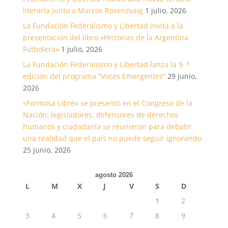
literaria junto a Marcos Rosenzvaig
1 julio, 2026
La Fundación Federalismo y Libertad invita a la
presentación del libro «Historias de la Argentina
Futbolera»
1 julio, 2026
La Fundación Federalismo y Libertad lanza la 9. ª
edición del programa “Voces Emergentes”
29 junio,
2026
«Formosa Libre» se presentó en el Congreso de la
Nación: legisladores, defensores de derechos
humanos y ciudadanía se reunieron para debatir
una realidad que el país no puede seguir ignorando
25 junio, 2026
agosto 2026
L
M
X
J
V
S
D
1
2
3
4
5
6
7
8
9