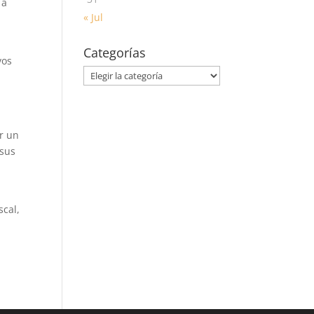
 a
« Jul
Categorías
vos
Categorías
er un
 sus
scal,