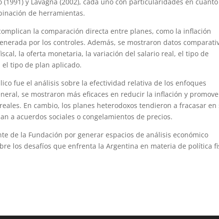
lo (1991) y Lavagna (2002), cada uno con particularidades en cuanto
ombinación de herramientas.
omplican la comparación directa entre planes, como la inflación
s generada por los controles. Además, se mostraron datos comparati
iscal, la oferta monetaria, la variación del salario real, el tipo de
 el tipo de plan aplicado.
co fue el análisis sobre la efectividad relativa de los enfoques
neral, se mostraron más eficaces en reducir la inflación y promov
s reales. En cambio, los planes heterodoxos tendieron a fracasar en
ban a acuerdos sociales o congelamientos de precios.
nte de la Fundación por generar espacios de análisis económico
e los desafíos que enfrenta la Argentina en materia de política fi