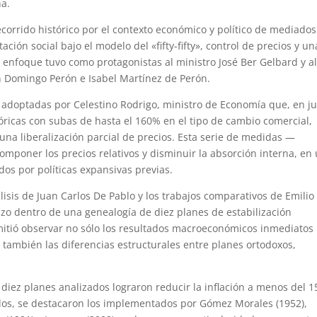
na.
corrido histórico por el contexto económico y político de mediados
ción social bajo el modelo del «fifty-fifty», control de precios y un
te enfoque tuvo como protagonistas al ministro José Ber Gelbard y a
n Domingo Perón e Isabel Martínez de Perón.
s adoptadas por Celestino Rodrigo, ministro de Economía que, en j
óricas con subas de hasta el 160% en el tipo de cambio comercial,
una liberalización parcial de precios. Esta serie de medidas —
poner los precios relativos y disminuir la absorción interna, en
dos por políticas expansivas previas.
lisis de Juan Carlos De Pablo y los trabajos comparativos de Emilio
o dentro de una genealogía de diez planes de estabilización
mitió observar no sólo los resultados macroeconómicos inmediatos
ino también las diferencias estructurales entre planes ortodoxos,
 diez planes analizados lograron reducir la inflación a menos del 
llos, se destacaron los implementados por Gómez Morales (1952),