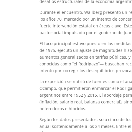
desafíos estructurales de la economía argenti
Durante el encuentro, Wallberg presentó un re
los años 70, marcado por un intento de concerta
fuerte intervención estatal en áreas clave. Es
pacto social impulsado por el gobierno de Jua
El foco principal estuvo puesto en las medida
de 1975, ejecutó un ajuste de magnitudes hist
aumentos generalizados en tarifas públicas, y 
conocidas como “el Rodrigazo”— buscaban recom
intento por corregir los desequilibrios provoca
La exposición se nutrió de fuentes como el aná
Ocampo, que permitieron enmarcar el Rodrigaz
argentinos entre 1952 y 2015. El abordaje per
(inflación, salario real, balanza comercial), s
heterodoxos e híbridos.
Según los datos presentados, solo cinco de los
anual sostenidamente a los 24 meses. Entre e