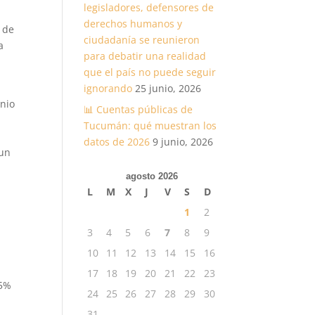
legisladores, defensores de
derechos humanos y
 de
ciudadanía se reunieron
a
para debatir una realidad
l
que el país no puede seguir
ignorando
25 junio, 2026
unio
📊 Cuentas públicas de
Tucumán: qué muestran los
datos de 2026
9 junio, 2026
 un
agosto 2026
L
M
X
J
V
S
D
1
2
3
4
5
6
7
8
9
10
11
12
13
14
15
16
17
18
19
20
21
22
23
15%
24
25
26
27
28
29
30
31