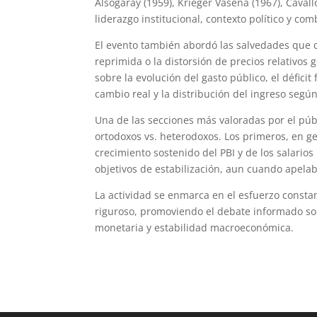
Alsogaray (1959), Krieger Vasena (1967), Caval
liderazgo institucional, contexto político y c
El evento también abordó las salvedades que c
reprimida o la distorsión de precios relativo
sobre la evolución del gasto público, el déficit f
cambio real y la distribución del ingreso según
Una de las secciones más valoradas por el públi
ortodoxos vs. heterodoxos. Los primeros, en ge
crecimiento sostenido del PBI y de los salario
objetivos de estabilización, aun cuando apela
La actividad se enmarca en el esfuerzo consta
riguroso, promoviendo el debate informado sobr
monetaria y estabilidad macroeconómica.