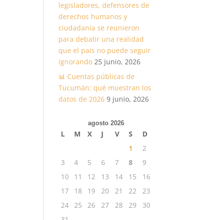
legisladores, defensores de
derechos humanos y
ciudadanía se reunieron
para debatir una realidad
que el país no puede seguir
ignorando
25 junio, 2026
📊 Cuentas públicas de
Tucumán: qué muestran los
datos de 2026
9 junio, 2026
agosto 2026
L
M
X
J
V
S
D
1
2
3
4
5
6
7
8
9
10
11
12
13
14
15
16
17
18
19
20
21
22
23
24
25
26
27
28
29
30
31