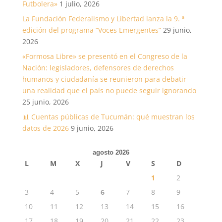
Futbolera»
1 julio, 2026
La Fundación Federalismo y Libertad lanza la 9. ª
edición del programa “Voces Emergentes”
29 junio,
2026
«Formosa Libre» se presentó en el Congreso de la
Nación: legisladores, defensores de derechos
humanos y ciudadanía se reunieron para debatir
una realidad que el país no puede seguir ignorando
25 junio, 2026
📊 Cuentas públicas de Tucumán: qué muestran los
datos de 2026
9 junio, 2026
agosto 2026
L
M
X
J
V
S
D
1
2
3
4
5
6
7
8
9
10
11
12
13
14
15
16
17
18
19
20
21
22
23