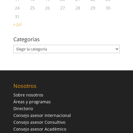
24
25
26
27
28
29
30
31
« Jul
Categorías
Categorías
Nosotros
Sobre nosotros
Áreas y programas
Directorio
Consejo asesor Internacional
Consejo asesor Consultivo
Consejo asesor Académico