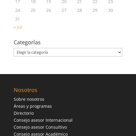
17
18
19
20
21
22
23
24
25
26
27
28
29
30
31
« Jul
Categorías
Categorías
Nosotros
Sobre nosotros
Áreas y programas
Directorio
Consejo asesor Internacional
Consejo asesor Consultivo
Consejo asesor Académico