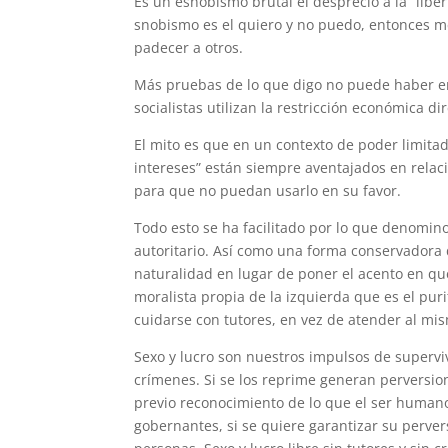
Es un esnobismo brutal el desprecio a la “liber
snobismo es el quiero y no puedo, entonces m
padecer a otros.
Más pruebas de lo que digo no puede haber e
socialistas utilizan la restricción económica d
El mito es que en un contexto de poder limitad
intereses” están siempre aventajados en relació
para que no puedan usarlo en su favor.
Todo esto se ha facilitado por lo que denomino
autoritario. Así como una forma conservadora d
naturalidad en lugar de poner el acento en que
moralista propia de la izquierda que es el pu
cuidarse con tutores, en vez de atender al mi
Sexo y lucro son nuestros impulsos de superviv
crímenes. Si se los reprime generan perversio
previo reconocimiento de lo que el ser humano
gobernantes, si se quiere garantizar su perver