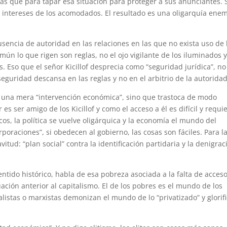
más que para tapar esa situación para proteger a sus anunciantes. 
os intereses de los acomodados. El resultado es una oligarquía ene
usencia de autoridad en las relaciones en las que no exista uso de 
mún lo que rigen son reglas, no el ojo vigilante de los iluminados 
os. Eso que el señor Kicillof desprecia como “seguridad jurídica”, no
eguridad descansa en las reglas y no en el arbitrio de la autoridad
 una mera “intervención económica”, sino que trastoca de modo
 es ser amigo de los Kicillof y como el acceso a él es difícil y requi
cos, la política se vuelve oligárquica y la economía el mundo del
poraciones”, si obedecen al gobierno, las cosas son fáciles. Para l
vitud: “plan social” contra la identificación partidaria y la denigrac
tido histórico, habla de esa pobreza asociada a la falta de acceso
ación anterior al capitalismo. El de los pobres es el mundo de los
alistas o marxistas demonizan el mundo de lo “privatizado” y glorif