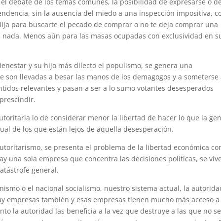
n el debate de los temas comunes, la posibilidad de expresarse o d
pendencia, sin la ausencia del miedo a una inspección impositiva, c
lija para buscarte el pecado de comprar o no te deja comprar una
ican nada. Menos aún para las masas ocupadas con exclusividad en s
bienestar y su hijo más dilecto el populismo, se genera una
e son llevadas a besar las manos de los demagogos y a someterse
entidos relevantes y pasan a ser a lo sumo votantes desesperados
prescindir.
ritaria lo de considerar menor la libertad de hacer lo que la ge
tual de los que están lejos de aquella desesperación.
autoritarismo, se presenta el problema de la libertad económica c
ay una sola empresa que concentra las decisiones políticas, se viv
catástrofe general.
nismo o el nacional socialismo, nuestro sistema actual, la autorida
Hay empresas también y esas empresas tienen mucho más acceso a 
to la autoridad las beneficia a la vez que destruye a las que no s