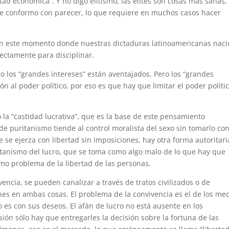
tad económica”. Y no digo elitismo, las elites son cosas más sanas, 
e conformo con parecer, lo que requiere en muchos casos hacer
n este momento donde nuestras dictaduras latinoamericanas naci
irectamente para disciplinar.
o los “grandes intereses” están aventajados. Pero los “grandes
n al poder político, por eso es que hay que limitar el poder políti
 la “castidad lucrativa”, que es la base de este pensamiento
e puritanismo tiende al control moralista del sexo sin tomarlo co
 se ejerza con libertad sin imposiciones, hay otra forma autoritari
ritanismo del lucro, que se toma como algo malo de lo que hay que
smo problema de la libertad de las personas.
encia, se pueden canalizar a través de tratos civilizados o de
nes en ambas cosas. El problema de la convivencia es el de los med
 es con sus deseos. El afán de lucro no está ausente en los
sión sólo hay que entregarles la decisión sobre la fortuna de las