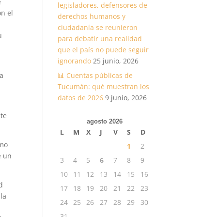
e
legisladores, defensores de
on el
derechos humanos y
ciudadanía se reunieron
u
para debatir una realidad
que el país no puede seguir
ignorando
25 junio, 2026
 a
📊 Cuentas públicas de
Tucumán: qué muestran los
datos de 2026
9 junio, 2026
nte
agosto 2026
L
M
X
J
V
S
D
omo
1
2
e un
3
4
5
6
7
8
9
10
11
12
13
14
15
16
d
17
18
19
20
21
22
23
la
24
25
26
27
28
29
30
e
31