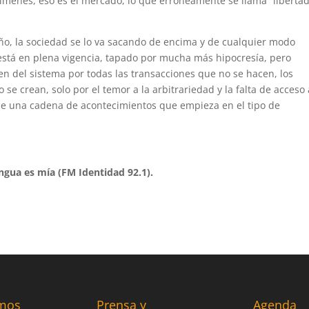
 crímenes, eso es el mercado, lo que erróneamente se llama “liberta
ño, la sociedad se lo va sacando de encima y de cualquier modo
está en plena vigencia, tapado por mucha más hipocresía, pero
aen del sistema por todas las transacciones que no se hacen, los
se crean, solo por el temor a la arbitrariedad y la falta de acceso 
s de una cadena de acontecimientos que empieza en el tipo de
ngua es mía (FM Identidad 92.1).
mos
Prensa y
Agenda