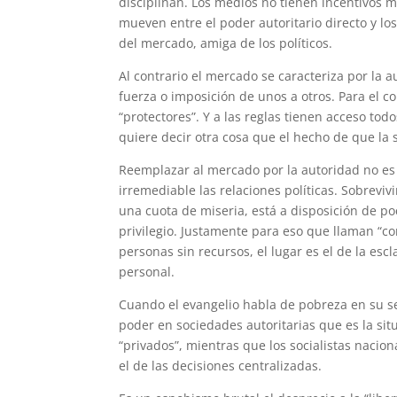
disciplinan. Los medios no tienen incentivos 
mueven entre el poder autoritario directo y l
del mercado, amiga de los políticos.
Al contrario el mercado se caracteriza por la a
fuerza o imposición de unos a otros. Para el co
“protectores”. Y a las reglas tienen acceso tod
quiere decir otra cosa que el hecho de que la s
Reemplazar al mercado por la autoridad no es
irremediable las relaciones políticas. Sobrevivir
una cuota de miseria, está a disposición de po
privilegio. Justamente para eso que llaman “cor
personas sin recursos, el lugar es el de la escla
personal.
Cuando el evangelio habla de pobreza en su sen
poder en sociedades autoritarias que es la situ
“privados”, mientras que los socialistas nacion
el de las decisiones centralizadas.