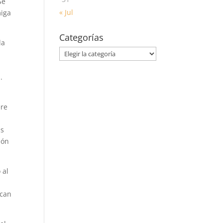
Se
« Jul
miga
Categorías
la
Categorías
y
.
ere
as
ión
 al
ican