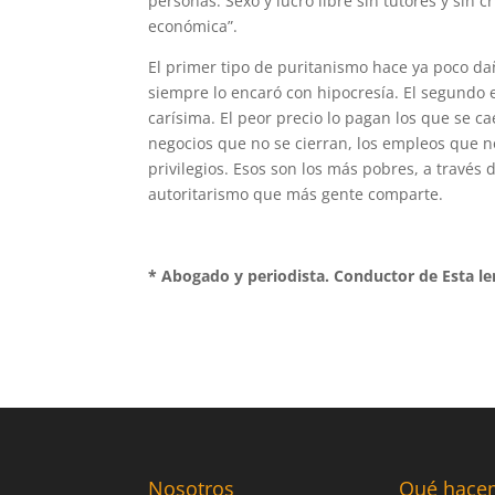
personas. Sexo y lucro libre sin tutores y sin
económica”.
El primer tipo de puritanismo hace ya poco da
siempre lo encaró con hipocresía. El segundo 
carísima. El peor precio lo pagan los que se c
negocios que no se cierran, los empleos que no 
privilegios. Esos son los más pobres, a travé
autoritarismo que más gente comparte.
* Abogado y periodista. Conductor de Esta le
Nosotros
Qué hace