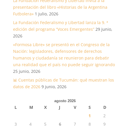
La Fundación Federalismo y Libertad invita a la
presentación del libro «Historias de la Argentina
Futbolera»
1 julio, 2026
La Fundación Federalismo y Libertad lanza la 9. ª
edición del programa “Voces Emergentes”
29 junio,
2026
«Formosa Libre» se presentó en el Congreso de la
Nación: legisladores, defensores de derechos
humanos y ciudadanía se reunieron para debatir
una realidad que el país no puede seguir ignorando
25 junio, 2026
📊 Cuentas públicas de Tucumán: qué muestran los
datos de 2026
9 junio, 2026
agosto 2026
L
M
X
J
V
S
D
1
2
3
4
5
6
7
8
9