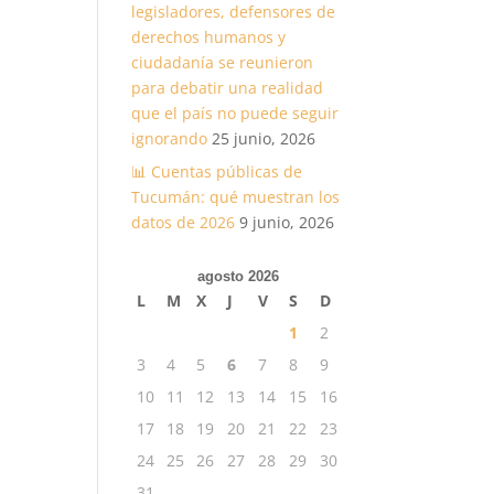
legisladores, defensores de
derechos humanos y
ciudadanía se reunieron
para debatir una realidad
que el país no puede seguir
ignorando
25 junio, 2026
📊 Cuentas públicas de
Tucumán: qué muestran los
datos de 2026
9 junio, 2026
agosto 2026
L
M
X
J
V
S
D
1
2
3
4
5
6
7
8
9
10
11
12
13
14
15
16
17
18
19
20
21
22
23
24
25
26
27
28
29
30
31