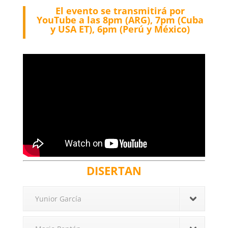
El evento se transmitirá por
YouTube a las 8pm (ARG), 7pm (Cuba
y USA ET), 6pm (Perú y México)
DISERTAN
Yunior García