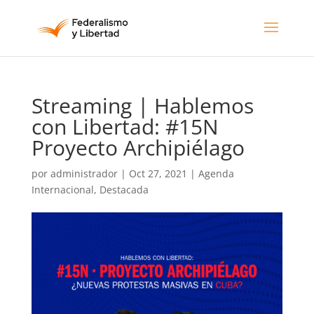
Streaming | Hablemos
con Libertad: #15N
Proyecto Archipiélago
por
administrador
|
Oct 27, 2021
|
Agenda
Internacional
,
Destacada