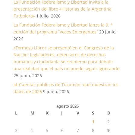
La Fundación Federalismo y Libertad invita a la
presentación del libro «Historias de la Argentina
Futbolera»
1 julio, 2026
La Fundación Federalismo y Libertad lanza la 9. ª
edición del programa “Voces Emergentes”
29 junio,
2026
«Formosa Libre» se presentó en el Congreso de la
Nación: legisladores, defensores de derechos
humanos y ciudadanía se reunieron para debatir
una realidad que el país no puede seguir ignorando
25 junio, 2026
📊 Cuentas públicas de Tucumán: qué muestran los
datos de 2026
9 junio, 2026
agosto 2026
L
M
X
J
V
S
D
1
2
3
4
5
6
7
8
9