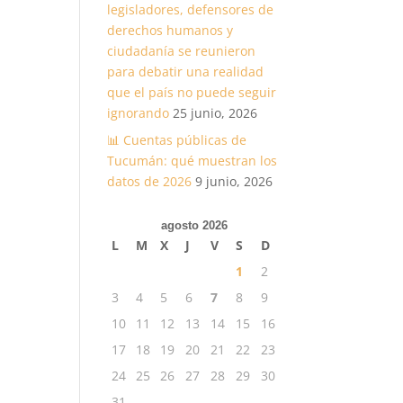
legisladores, defensores de
derechos humanos y
ciudadanía se reunieron
para debatir una realidad
que el país no puede seguir
ignorando
25 junio, 2026
📊 Cuentas públicas de
Tucumán: qué muestran los
datos de 2026
9 junio, 2026
agosto 2026
L
M
X
J
V
S
D
1
2
3
4
5
6
7
8
9
10
11
12
13
14
15
16
17
18
19
20
21
22
23
24
25
26
27
28
29
30
31