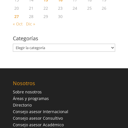
20
21
22
23
24
25
26
27
28
29
30
« Oct
Dic »
Categorías
Categorías
Nosotros
Sobre nosotros
Áreas y programas
Directorio
Consejo asesor Internacional
Consejo asesor Consultivo
Consejo asesor Académico