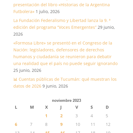
presentación del libro «Historias de la Argentina
Futbolera»
1 julio, 2026
La Fundación Federalismo y Libertad lanza la 9. ª
edición del programa “Voces Emergentes”
29 junio,
2026
«Formosa Libre» se presentó en el Congreso de la
Nación: legisladores, defensores de derechos
humanos y ciudadanía se reunieron para debatir
una realidad que el país no puede seguir ignorando
25 junio, 2026
📊 Cuentas públicas de Tucumán: qué muestran los
datos de 2026
9 junio, 2026
noviembre 2023
L
M
X
J
V
S
D
1
2
3
4
5
6
7
8
9
10
11
12
13
14
15
16
17
18
19