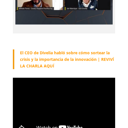
El CEO de Divelia habló sobre cómo sortear la
crisis y la importancia de la innovación | REVIVÍ
LA CHARLA AQUÍ