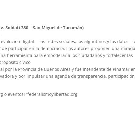
(Av. Soldati 380 – San Miguel de Tucumán)
a.
revolución digital —las redes sociales, los algoritmos y los datos— 
y de participar en la democracia. Los autores proponen una mirad
 una herramienta para empoderar a los ciudadanos y fortalecer las
propósito cívico.
al por la Provincia de Buenos Aires y fue intendente de Pinamar e
ovadora y por impulsar una agenda de transparencia, participación
rg o
eventos@federalismoylibertad.org