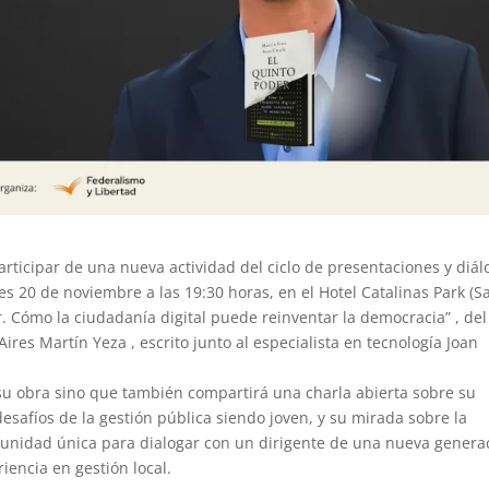
articipar de una nueva actividad del ciclo de presentaciones y diál
es 20 de noviembre a las 19:30 horas, en el Hotel Catalinas Park (S
er. Cómo la ciudadanía digital puede reinventar la democracia” , del
res Martín Yeza , escrito junto al especialista en tecnología Joan
 su obra sino que también compartirá una charla abierta sobre su
safíos de la gestión pública siendo joven, y su mirada sobre la
ortunidad única para dialogar con un dirigente de una nueva genera
iencia en gestión local.