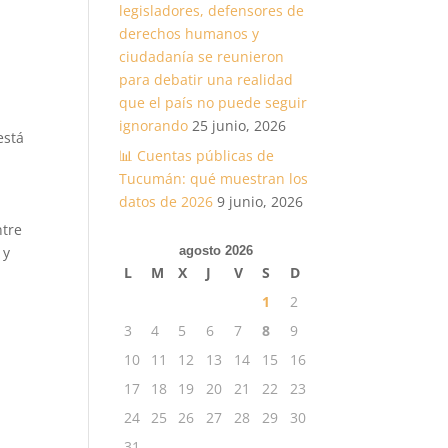
legisladores, defensores de
derechos humanos y
ciudadanía se reunieron
para debatir una realidad
que el país no puede seguir
ignorando
25 junio, 2026
está
📊 Cuentas públicas de
a
Tucumán: qué muestran los
datos de 2026
9 junio, 2026
ntre
 y
agosto 2026
L
M
X
J
V
S
D
1
2
3
4
5
6
7
8
9
10
11
12
13
14
15
16
17
18
19
20
21
22
23
24
25
26
27
28
29
30
31