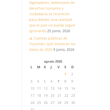
legisladores, defensores de
derechos humanos y
ciudadanía se reunieron
para debatir una realidad
que el país no puede seguir
ignorando
25 junio, 2026
📊 Cuentas públicas de
Tucumán: qué muestran los
datos de 2026
9 junio, 2026
agosto 2026
L
M
X
J
V
S
D
1
2
3
4
5
6
7
8
9
10
11
12
13
14
15
16
17
18
19
20
21
22
23
24
25
26
27
28
29
30
31