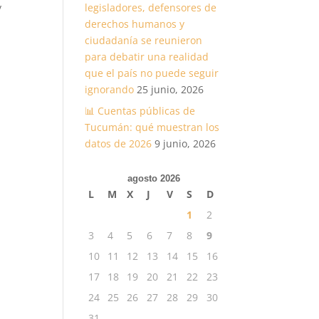
legisladores, defensores de
y
derechos humanos y
ciudadanía se reunieron
para debatir una realidad
que el país no puede seguir
ignorando
25 junio, 2026
📊 Cuentas públicas de
Tucumán: qué muestran los
datos de 2026
9 junio, 2026
agosto 2026
L
M
X
J
V
S
D
1
2
3
4
5
6
7
8
9
10
11
12
13
14
15
16
17
18
19
20
21
22
23
24
25
26
27
28
29
30
31