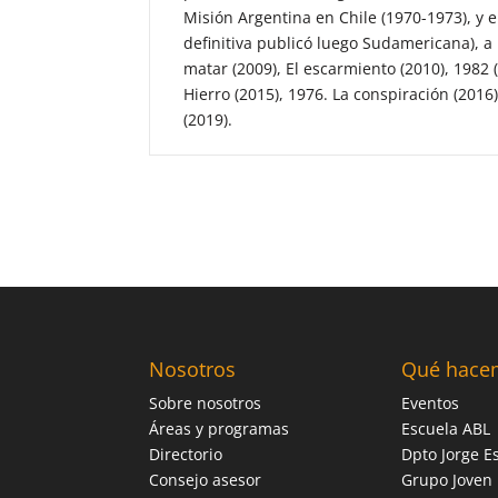
Misión Argentina en Chile (1970-1973), y 
definitiva publicó luego Sudamericana), a 
matar (2009), El escarmiento (2010), 1982 
Hierro (2015), 1976. La conspiración (2016)
(2019).
Nosotros
Qué hace
Sobre nosotros
Eventos
Áreas y programas
Escuela ABL
Directorio
Dpto Jorge Es
Consejo asesor
Grupo Joven