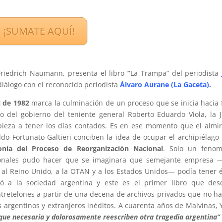
¡SUMATE AQUÍ!
Friedrich Naumann,
presenta el libro
”
La Trampa” del periodista
iálogo con el reconocido periodista
Álvaro Aurane (La Gaceta).
l de 1982
marca la culminación de un proceso que se inicia hacia 
so del gobierno del teniente general Roberto Eduardo Viola, la 
ieza a tener los días contados. Es en ese momento que el almi
ldo Fortunato Galtieri conciben la idea de ocupar el archipiélago
onía del Proceso de Reorganización Nacional
. Solo un fenom
cionales pudo hacer que se imaginara que semejante empresa 
 al Reino Unido, a la OTAN y a los Estados Unidos— podía tener é
ió a la sociedad argentina y este es el primer libro que des
tretelones a partir de una decena de archivos privados que no h
s argentinos y extranjeros inéditos. A cuarenta años de Malvinas, 
 que necesaria y dolorosamente reescriben otra tragedia argentina