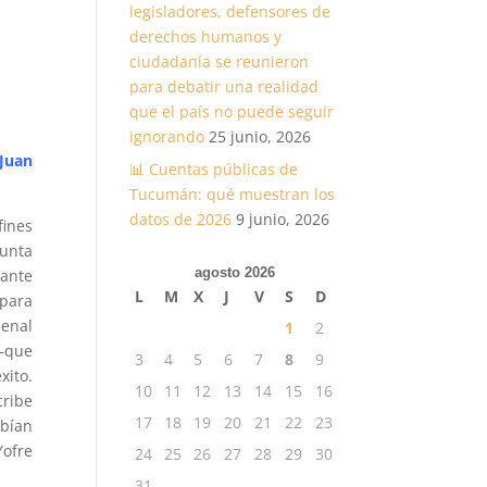
legisladores, defensores de
derechos humanos y
ciudadanía se reunieron
para debatir una realidad
que el país no puede seguir
ignorando
25 junio, 2026
Juan
📊 Cuentas públicas de
Tucumán: qué muestran los
datos de 2026
9 junio, 2026
fines
Junta
agosto 2026
rante
L
M
X
J
V
S
D
 para
enal
1
2
—que
3
4
5
6
7
8
9
xito.
10
11
12
13
14
15
16
cribe
17
18
19
20
21
22
23
abían
Yofre
24
25
26
27
28
29
30
”
31