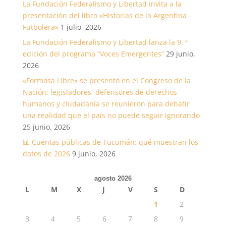
La Fundación Federalismo y Libertad invita a la
presentación del libro «Historias de la Argentina
Futbolera»
1 julio, 2026
La Fundación Federalismo y Libertad lanza la 9. ª
edición del programa “Voces Emergentes”
29 junio,
2026
«Formosa Libre» se presentó en el Congreso de la
Nación: legisladores, defensores de derechos
humanos y ciudadanía se reunieron para debatir
una realidad que el país no puede seguir ignorando
25 junio, 2026
📊 Cuentas públicas de Tucumán: qué muestran los
datos de 2026
9 junio, 2026
agosto 2026
L
M
X
J
V
S
D
1
2
3
4
5
6
7
8
9