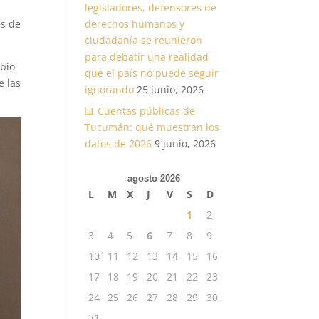
legisladores, defensores de
derechos humanos y
es de
ciudadanía se reunieron
para debatir una realidad
mbio
que el país no puede seguir
e las
ignorando
25 junio, 2026
📊 Cuentas públicas de
Tucumán: qué muestran los
datos de 2026
9 junio, 2026
agosto 2026
L
M
X
J
V
S
D
1
2
3
4
5
6
7
8
9
10
11
12
13
14
15
16
17
18
19
20
21
22
23
24
25
26
27
28
29
30
31