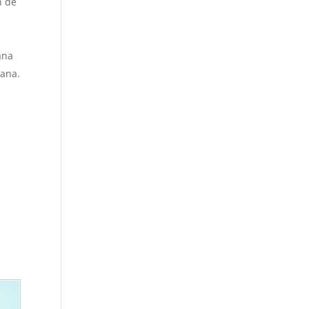
n de
ana
kana.