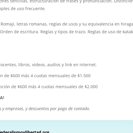
ones sencillas, estructuración de frases y pronunciación. Distinció
mples de uso frecuente.
 Romaji, letras romanas, reglas de usos y su equivalencia en hirag
 Orden de escritura. Reglas y tipos de trazo. Reglas de uso de kata
centes, libros, videos, audios y link en internet.
ón de $600 más 4 cuotas mensuales de $1.500
pción de $600 más 4 cuotas mensuales de $2.000
A!
s y empresas
,
y descuentos por pago de contado.
ederalismoylibertad.org