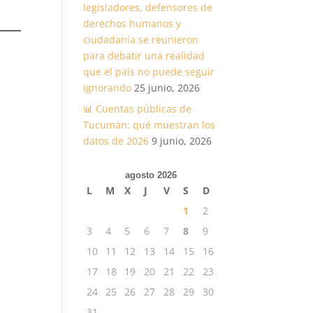
legisladores, defensores de
derechos humanos y
ciudadanía se reunieron
para debatir una realidad
que el país no puede seguir
ignorando
25 junio, 2026
📊 Cuentas públicas de
Tucumán: qué muestran los
datos de 2026
9 junio, 2026
agosto 2026
L
M
X
J
V
S
D
1
2
3
4
5
6
7
8
9
10
11
12
13
14
15
16
17
18
19
20
21
22
23
24
25
26
27
28
29
30
31