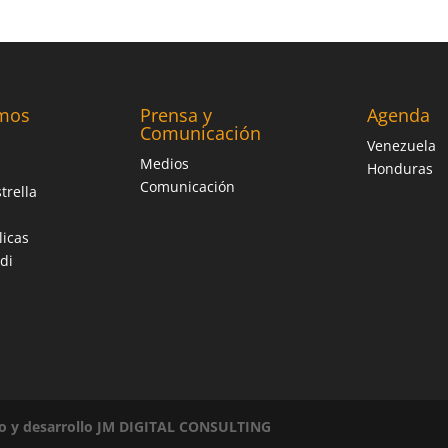
mos
Prensa y
Agenda
Comunicación
Venezuela
Medios
Honduras
Comunicación
trella
licas
di
o y desarrollo JM DIGITAL CONSULTING