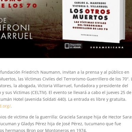
 fundación Friedrich Naumann, invitan a la prensa y al público en
Muertos, las Víctimas Civiles del Terrorismo Guerrillero de los 70“. 
ores, la abogada, Victoria Villarruel, fundadora y presidente del
y sus Víctimas (CELTIV). El evento se llevará a cabo el jueves 25 de
umán Hotel (avenida Soldati 440). La entrada es libre y gratuita.
d.org/
.
ios de victima de la guerrilla: Graciela Saraspe hija de Hector Sara
 Tucuman y Gladys Pérez hija de José Pérez, tucumano que fue
 los hermanos Bron por Montoneros en 1974.