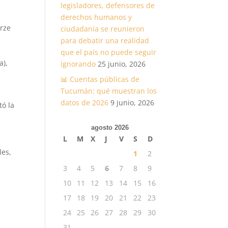
legisladores, defensores de
derechos humanos y
orze
ciudadanía se reunieron
para debatir una realidad
que el país no puede seguir
a),
ignorando
25 junio, 2026
📊 Cuentas públicas de
Tucumán: qué muestran los
datos de 2026
9 junio, 2026
tó la
agosto 2026
L
M
X
J
V
S
D
les,
1
2
3
4
5
6
7
8
9
10
11
12
13
14
15
16
17
18
19
20
21
22
23
24
25
26
27
28
29
30
31