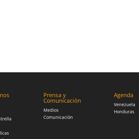
mos
Prensa y
Agenda
Comunicación
Venezuela
Medios
Honduras
Comunicación
trella
licas