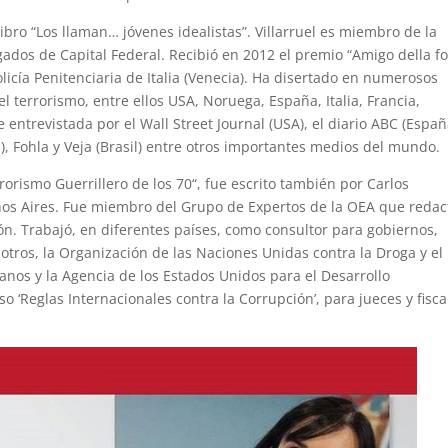
libro “Los llaman… jóvenes idealistas”. Villarruel es miembro de la
dos de Capital Federal. Recibió en 2012 el premio “Amigo della f
olicía Penitenciaria de Italia (Venecia). Ha disertado en numerosos
 terrorismo, entre ellos USA, Noruega, España, Italia, Francia,
entrevistada por el Wall Street Journal (USA), el diario ABC (Españ
a), Fohla y Veja (Brasil) entre otros importantes medios del mundo.
rrorismo Guerrillero de los 70“, fue escrito también por Carlos
os Aires. Fue miembro del Grupo de Expertos de la OEA que redac
n. Trabajó, en diferentes países, como consultor para gobiernos,
otros, la Organización de las Naciones Unidas contra la Droga y el
anos y la Agencia de los Estados Unidos para el Desarrollo
so ‘Reglas Internacionales contra la Corrupción’, para jueces y fisca
.