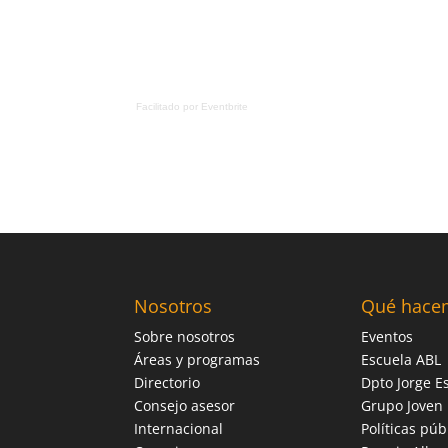
Facilitado por Eventbrite
Nosotros
Qué hace
Sobre nosotros
Eventos
Áreas y programas
Escuela ABL
Directorio
Dpto Jorge Es
Consejo asesor
Grupo Joven
Internacional
Políticas púb