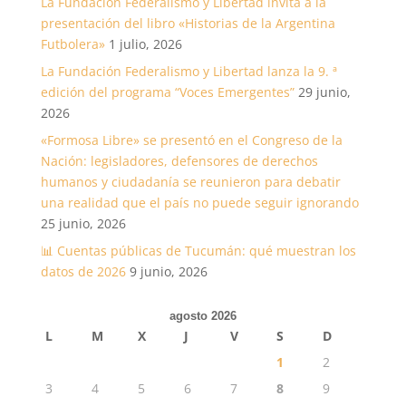
La Fundación Federalismo y Libertad invita a la
presentación del libro «Historias de la Argentina
Futbolera»
1 julio, 2026
La Fundación Federalismo y Libertad lanza la 9. ª
edición del programa “Voces Emergentes”
29 junio,
2026
«Formosa Libre» se presentó en el Congreso de la
Nación: legisladores, defensores de derechos
humanos y ciudadanía se reunieron para debatir
una realidad que el país no puede seguir ignorando
25 junio, 2026
📊 Cuentas públicas de Tucumán: qué muestran los
datos de 2026
9 junio, 2026
agosto 2026
L
M
X
J
V
S
D
1
2
3
4
5
6
7
8
9